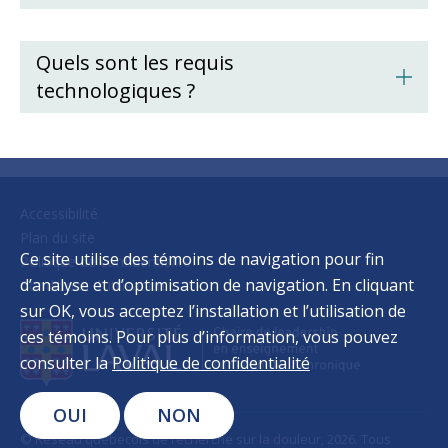
Quels sont les requis
technologiques ?
Accessibilité
Plan du site
Ce site utilise des témoins de navigation pour fin
Politique de confidentialité
d’analyse et d’optimisation de navigation. En cliquant
Conditions d’utilisation
sur OK, vous acceptez l’installation et l’utilisation de
ces témoins. Pour plus d’information, vous pouvez
consulter la
Politique de confidentialité
OUI
NON
© Réseau québecois de recherche sur la douleur, 2026. Tous